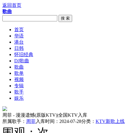
返回首页
歌曲
搜 索
首页
华语
港台
日韩
怀旧经典
DJ歌曲
歌曲
歌单
视频
专辑
歌手
娱乐
周菲 - 漫漫遗憾(原版KTV)|全国KTV入库
所属歌手：
周菲
入库时间：2024-07-28
分类：
KTV新歌上线
围观：
次