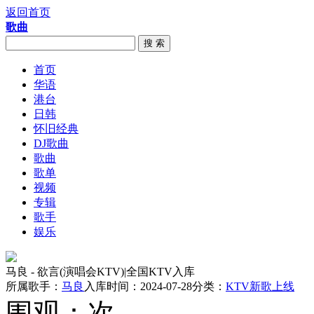
返回首页
歌曲
搜 索
首页
华语
港台
日韩
怀旧经典
DJ歌曲
歌曲
歌单
视频
专辑
歌手
娱乐
马良 - 欲言(演唱会KTV)|全国KTV入库
所属歌手：
马良
入库时间：2024-07-28
分类：
KTV新歌上线
围观：
次