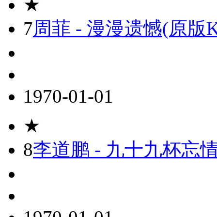
★
7
周菲 - 漫漫遗憾(原版K
1970-01-01
★
8
李道鹏 - 九十九杯忘情