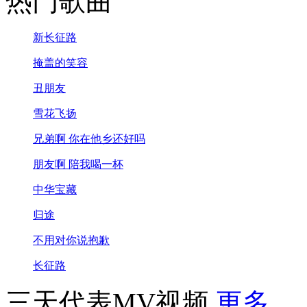
热门歌曲
新长征路
掩盖的笑容
丑朋友
雪花飞扬
兄弟啊 你在他乡还好吗
朋友啊 陪我喝一杯
中华宝藏
归途
不用对你说抱歉
长征路
三天代表MV视频
更多