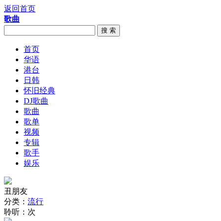
返回首页
歌曲
搜 索
首页
华语
港台
日韩
怀旧经典
DJ歌曲
歌曲
歌单
视频
专辑
歌手
娱乐
丑朋友
分类：
流行
聆听：
次