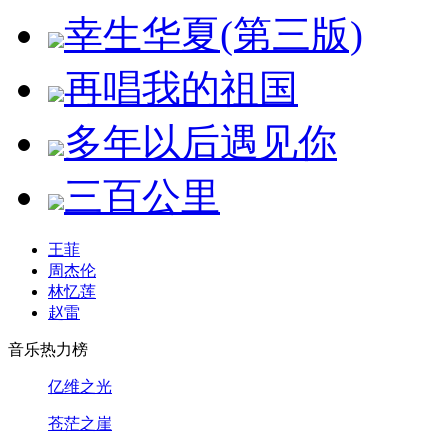
幸生华夏(第三版)
再唱我的祖国
多年以后遇见你
三百公里
王菲
周杰伦
林忆莲
赵雷
音乐热力榜
亿维之光
苍茫之崖