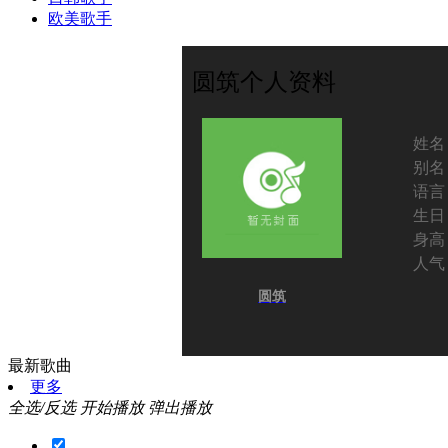
欧美歌手
圆筑个人资料
姓名
别名
语言
生日
身高
人气
圆筑
最新歌曲
更多
全选/反选
开始播放
弹出播放