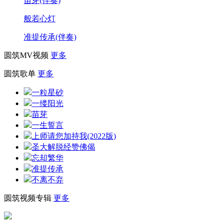
苗芽(伴奏)
般若心灯
准提传承(伴奏)
圆筑MV视频
更多
圆筑歌单
更多
一粒星砂
一缕阳光
苗芽
一生誓言
上师请您加持我(2022版)
圣大解脱经赞佛偈
忘却繁华
准提传承
不离不弃
圆筑视频专辑
更多