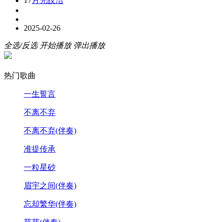
17
月光皎洁
2025-02-26
全选/反选
开始播放
弹出播放
热门歌曲
一生誓言
不离不弃
不离不弃(伴奏)
准提传承
一粒星砂
眉宇之间(伴奏)
忘却繁华(伴奏)