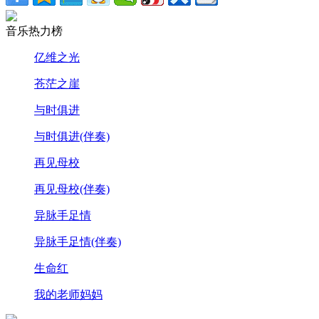
音乐热力榜
亿维之光
苍茫之崖
与时俱进
与时俱进(伴奏)
再见母校
再见母校(伴奏)
异脉手足情
异脉手足情(伴奏)
生命红
我的老师妈妈