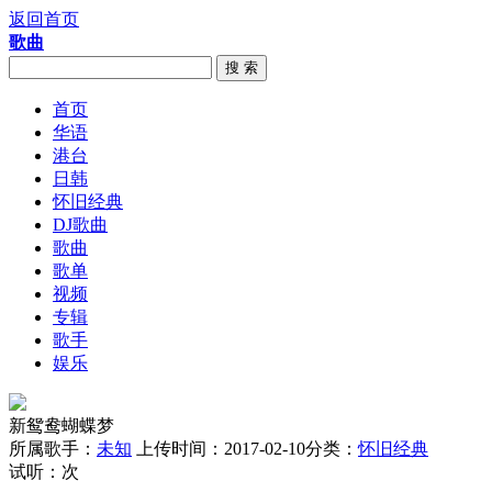
返回首页
歌曲
搜 索
首页
华语
港台
日韩
怀旧经典
DJ歌曲
歌曲
歌单
视频
专辑
歌手
娱乐
新鸳鸯蝴蝶梦
所属歌手：
未知
上传时间：2017-02-10
分类：
怀旧经典
试听：
次