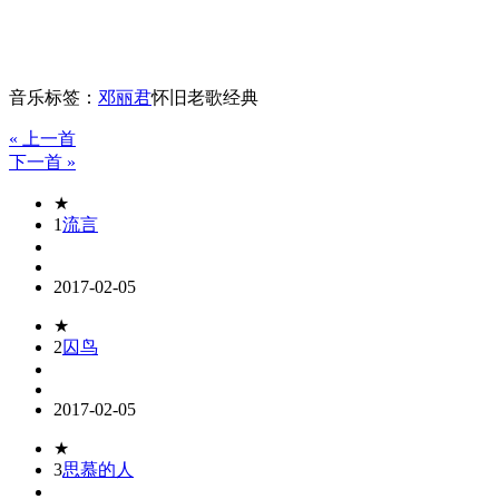
音乐标签：
邓丽君
怀旧老歌经典
« 上一首
下一首 »
★
1
流言
2017-02-05
★
2
囚鸟
2017-02-05
★
3
思慕的人