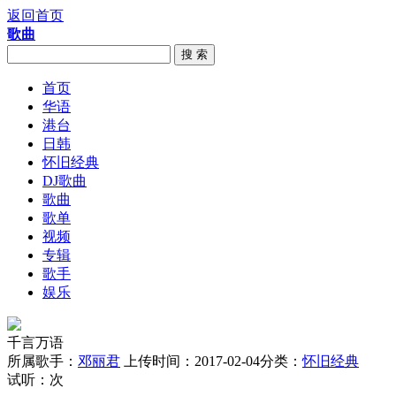
返回首页
歌曲
搜 索
首页
华语
港台
日韩
怀旧经典
DJ歌曲
歌曲
歌单
视频
专辑
歌手
娱乐
千言万语
所属歌手：
邓丽君
上传时间：2017-02-04
分类：
怀旧经典
试听：
次