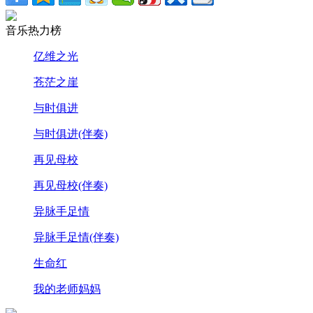
音乐热力榜
亿维之光
苍茫之崖
与时俱进
与时俱进(伴奏)
再见母校
再见母校(伴奏)
异脉手足情
异脉手足情(伴奏)
生命红
我的老师妈妈