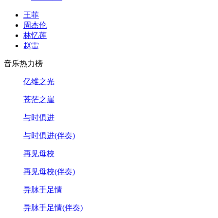
王菲
周杰伦
林忆莲
赵雷
音乐热力榜
亿维之光
苍茫之崖
与时俱进
与时俱进(伴奏)
再见母校
再见母校(伴奏)
异脉手足情
异脉手足情(伴奏)