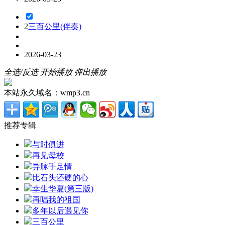
2
三百公里(伴奏)
2026-03-23
全选/反选
开始播放
弹出播放
本站永久域名：wmp3.cn
推荐专辑
与时俱进
再见母校
异脉手足情
比石头还硬的心
幸生华夏(第三版)
再唱我的祖国
多年以后遇见你
三百公里