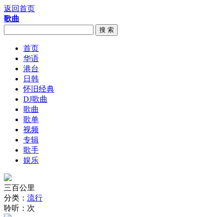
返回首页
歌曲
搜 索
首页
华语
港台
日韩
怀旧经典
DJ歌曲
歌曲
歌单
视频
专辑
歌手
娱乐
三百公里
分类：
流行
聆听：
次