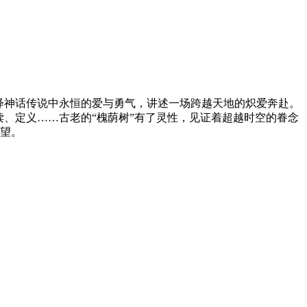
绎神话传说中永恒的爱与勇气，讲述一场跨越天地的炽爱奔赴。
、定义……古老的“槐荫树”有了灵性，见证着超越时空的眷念
渴望。