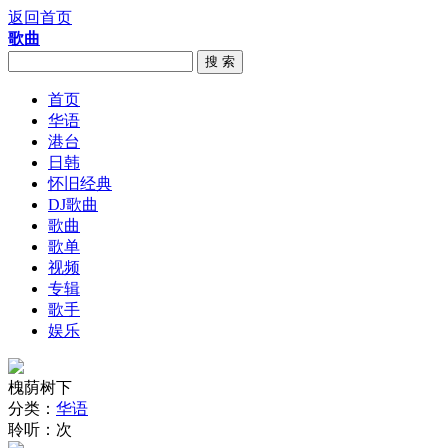
返回首页
歌曲
搜 索
首页
华语
港台
日韩
怀旧经典
DJ歌曲
歌曲
歌单
视频
专辑
歌手
娱乐
槐荫树下
分类：
华语
聆听：
次