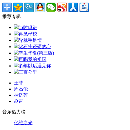
推荐专辑
与时俱进
再见母校
异脉手足情
比石头还硬的心
幸生华夏(第三版)
再唱我的祖国
多年以后遇见你
三百公里
王菲
周杰伦
林忆莲
赵雷
音乐热力榜
亿维之光