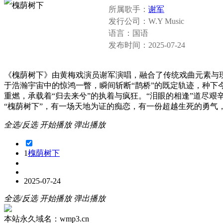
所属歌手：
谢军
发行公司：
W.Y Music
语言：
国语
发布时间：
2025-07-24
《槐荫树下》由黄梅戏演员谢军演唱，融合了传统戏曲元素与
于浩瀚宇宙中的惊鸿一瞥，瞬间斩断“鹊桥”的既定轨迹，种下
重燃，承载着“归去来兮”的执着与疯狂。“泪眼的相逢”道尽艰
“槐荫树下”，有一场天地为证的痴恋，有一份超越生死的勇气
全选/反选
开始播放
弹出播放
1
槐荫树下
2025-07-24
全选/反选
开始播放
弹出播放
本站永久域名：wmp3.cn