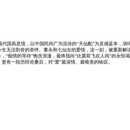
现代国风意境，以中国民间广为流传的“天仙配”为灵感蓝本，演
今生无法割舍的牵绊。董永和七仙女的爱情，这一刻，被重新解读
辛，“痴情的等待”饱含浪漫，最终指向“比翼双飞在人间”的永恒
，更有一段历经沧桑后，对“爱”最深情、最唯美的咏叹。